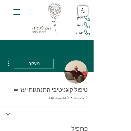
קרין
נועה
עמית
ions
מעקב
אדמין
טיפול קוגניטיבי התנהגותי עזי
0 עוקבים
0 במעקב אחר
פרופיל