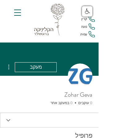
קרין
נועה
עמית
ions
מעקב
Zohar Geva
0 עוקבים
0 במעקב אחר
פרופיל