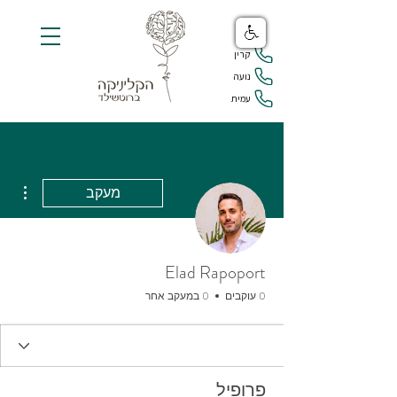
קרין
נועה
עמית
ions
מעקב
Elad Rapoport
0 עוקבים
0 במעקב אחר
פרופיל